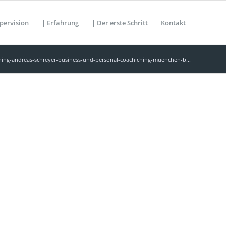
pervision
| Erfahrung
| Der erste Schritt
Kontakt
hing-andreas-schreyer-business-und-personal-coachiching-muenchen-b...