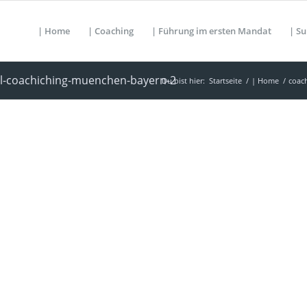
| Home
| Coaching
| Führung im ersten Mandat
| Su
al-coachiching-muenchen-bayern-2
Du bist hier:
Startseite
/
| Home
/
coac