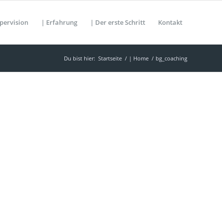
pervision
| Erfahrung
| Der erste Schritt
Kontakt
Du bist hier:
Startseite
/
| Home
/
bg_coaching