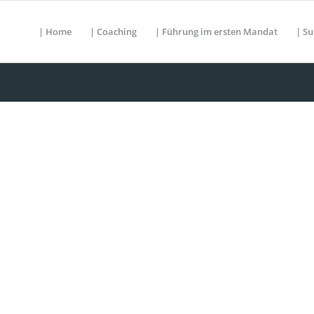
| Home
| Coaching
| Führung im ersten Mandat
| Su